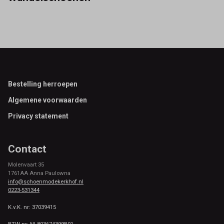
Footer
Bestelling herroepen
Algemene voorwaarden
Privacy statement
Contact
Molenvaart 35
1761AA Anna Paulowna
info@schoenmodekerkhof.nl
0223-531344
K.v.K. nr: 37039415