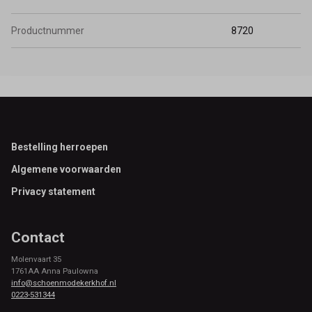
Productnummer
8720
Footer
Bestelling herroepen
Algemene voorwaarden
Privacy statement
Contact
Molenvaart 35
1761AA Anna Paulowna
info@schoenmodekerkhof.nl
0223-531344