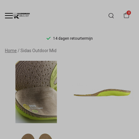
0
14 dagen retourtermijn
Sidas
Home
Sidas Outdoor Mid
Outdoor
Mid
-
Schoenmode
Kerkhof