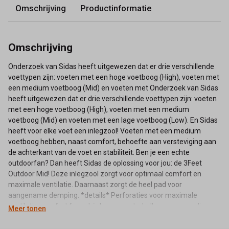
Omschrijving
Productinformatie
Omschrijving
Onderzoek van Sidas heeft uitgewezen dat er drie verschillende
voettypen zijn: voeten met een hoge voetboog (High), voeten met
een medium voetboog (Mid) en voeten met Onderzoek van Sidas
heeft uitgewezen dat er drie verschillende voettypen zijn: voeten
met een hoge voetboog (High), voeten met een medium
voetboog (Mid) en voeten met een lage voetboog (Low). En Sidas
heeft voor elke voet een inlegzool! Voeten met een medium
voetboog hebben, naast comfort, behoefte aan versteviging aan
de achterkant van de voet en stabiliteit. Ben je een echte
outdoorfan? Dan heeft Sidas de oplossing voor jou: de 3Feet
Outdoor Mid! Deze inlegzool zorgt voor optimaal comfort en
maximale ventilatie. Daarnaast zorgt de heel pad voor
aangename demping. *details* Perforaties voor maximale
ventilatie: comfort foam bij de voorvoet: shell voor een medium
Meer tonen
voetboog bevordert een juiste lichaamshouding: heel pad zorgt
voor dempingeen lage voetboog (Low). En Sidas heeft voor elke