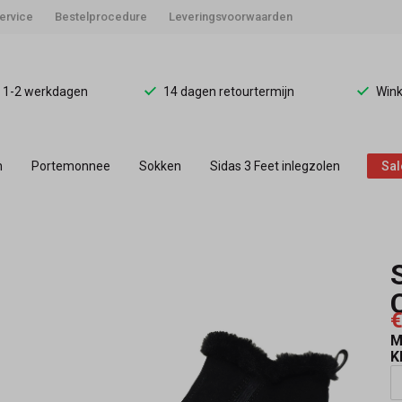
ervice
Bestelprocedure
Leveringsvoorwaarden
d 1-2 werkdagen
14 dagen retourtermijn
Wink
n
Portemonnee
Sokken
Sidas 3 Feet inlegzolen
Sal
€
M
K