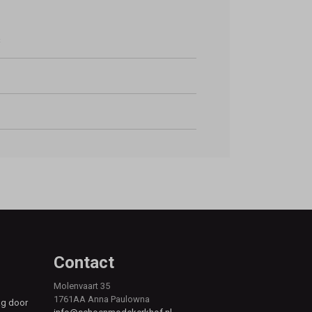
s
Contact
Molenvaart 35
1761AA Anna Paulowna
ag door