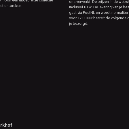
. Ook een uitgebreide collectie
ons verwerkt. De prijzen in de webs
et ontbreken.
inclusief BTW. De levering van je bes
gaat via PostNL en wordt normaliter 
voor 17.00 uur bestelt de volgende d
je bezorgd.
rkhof