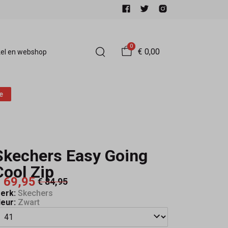
0
€ 0,00
el en webshop
e
Skechers Easy Going
Cool Zip
 69,95
€ 84,95
erk:
Skechers
leur:
Zwart