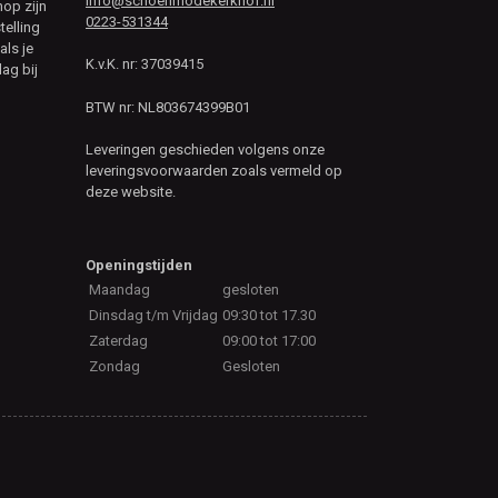
info@schoenmodekerkhof.nl
hop zijn
0223-531344
telling
als je
K.v.K. nr: 37039415
ag bij
BTW nr: NL803674399B01
Leveringen geschieden volgens onze
leveringsvoorwaarden zoals vermeld op
deze website.
Openingstijden
Maandag
gesloten
Dinsdag t/m Vrijdag
09:30 tot 17.30
Zaterdag
09:00 tot 17:00
Zondag
Gesloten