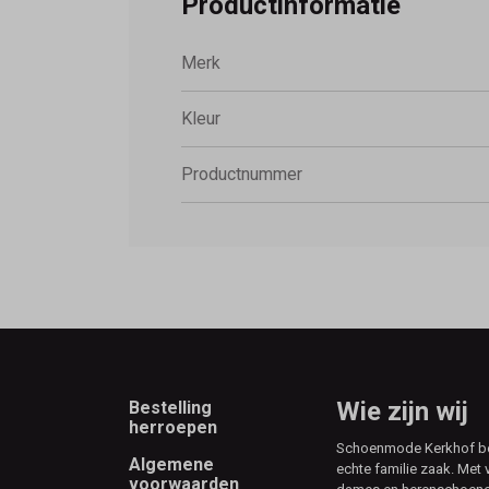
Productinformatie
Merk
Kleur
Productnummer
Footer
Wie zijn wij
Bestelling
herroepen
Schoenmode Kerkhof best
Algemene
echte familie zaak. Met 
voorwaarden