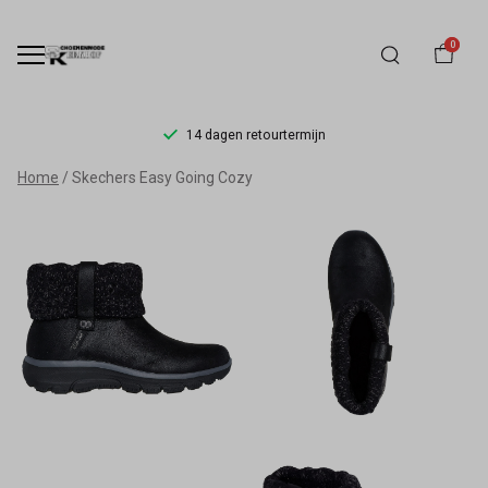
0
14 dagen retourtermijn
Skechers
Home
Skechers Easy Going Cozy
Easy
Going
Cozy
-
Schoenmode
Kerkhof