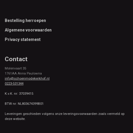
Footer
Bestelling herroepen
Algemene voorwaarden
Privacy statement
Contact
Molenvaart 35
1761AA Anna Paulowna
info@schoenmodekerkhof.nl
0223-531344
K.v.K. nr: 37039415
BTW nr: NL803674399B01
Leveringen geschieden volgens onze leveringsvoorwaarden zoals vermeld op
deze website.