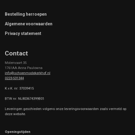
Footer
Bestelling herroepen
Algemene voorwaarden
Privacy statement
Contact
Molenvaart 35
1761AA Anna Paulowna
info@schoenmodekerkhof.nl
0223-531344
K.v.K. nr: 37039415
BTW nr: NL803674399B01
Leveringen geschieden volgens onze leveringsvoorwaarden zoals vermeld op
deze website.
Openingstijden