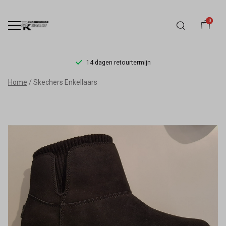
0
14 dagen retourtermijn
Skechers
Home
Skechers Enkellaars
Enkellaars
-
Schoenmode
Kerkhof