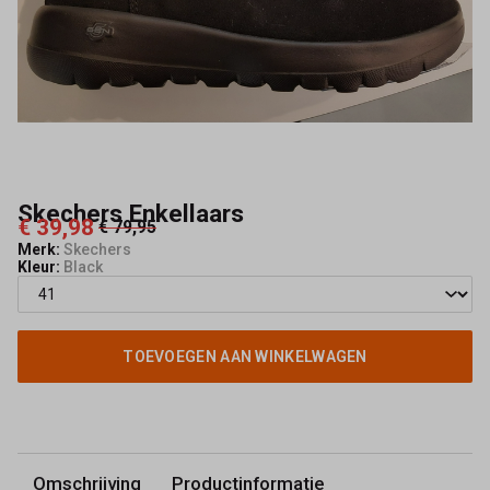
Skechers Enkellaars
€ 39,98
€ 79,95
Merk:
Skechers
Kleur:
Black
TOEVOEGEN AAN WINKELWAGEN
Omschrijving
Productinformatie