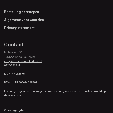
Footer
Bestelling herroepen
Algemene voorwaarden
Privacy statement
Contact
Molenvaart 35
1761AA Anna Paulowna
info@schoenmodekerkhof.nl
0223-531344
K.v.K. nr: 37039415
BTW nr: NL803674399B01
Leveringen geschieden volgens onze leveringsvoorwaarden zoals vermeld op
deze website.
Openingstijden