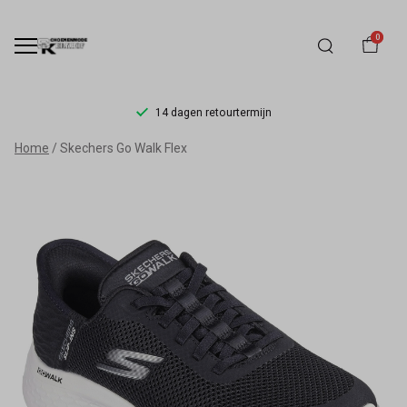
0
14 dagen retourtermijn
Skechers
Home
Skechers Go Walk Flex
Go
Walk
Flex
-
Schoenmode
Kerkhof