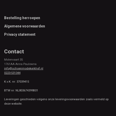
Footer
Bestelling herroepen
Algemene voorwaarden
Privacy statement
Contact
Molenvaart 35
1761AA Anna Paulowna
info@schoenmodekerkhof.nl
0223-531344
K.v.K. nr: 37039415
BTW nr: NL803674399B01
Leveringen geschieden volgens onze leveringsvoorwaarden zoals vermeld op
deze website.