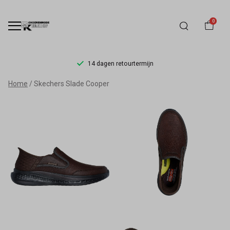
0
14 dagen retourtermijn
Skechers
Home
Skechers Slade Cooper
Slade
Cooper
-
Schoenmode
Kerkhof