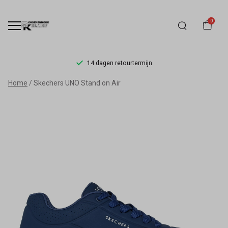
0
14 dagen retourtermijn
Skechers
Home
Skechers UNO Stand on Air
UNO
Stand
on
Air
-
Schoenmode