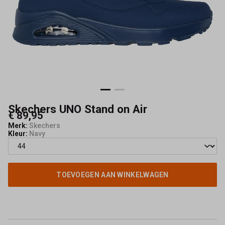
Kerkhof
Skechers UNO Stand on Air
€ 89,95
Merk:
Skechers
Kleur:
Navy
TOEVOEGEN AAN WINKELWAGEN