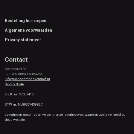
Footer
Bestelling herroepen
Algemene voorwaarden
Privacy statement
Contact
Molenvaart 35
1761AA Anna Paulowna
info@schoenmodekerkhof.nl
0223-531344
K.v.K. nr: 37039415
BTW nr: NL803674399B01
Leveringen geschieden volgens onze leveringsvoorwaarden zoals vermeld op
deze website.