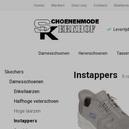
Home
Merken
Over ons
Contact
Klantens
Levertij
Damesschoenen
Herenschoenen
Tasse
Instappers
Skechers
Instappers
-
8 r
Damesschoenen
Schoenmode
Enkellaarzen
Halfhoge veterschoen
Kerkhof
Hoge laarzen
Instappers