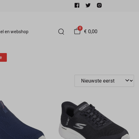
0
€ 0,00
el en webshop
e