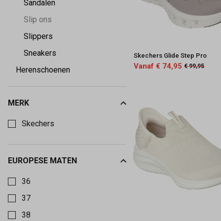
Sandalen
Slip ons
Slippers
Sneakers
Skechers Glide Step Pro
Vanaf € 74,95
€ 99,95
Herenschoenen
MERK
Kies een Merk om op te filteren
Skechers
EUROPESE MATEN
Kies een Europese maten om op te filteren
36
37
38