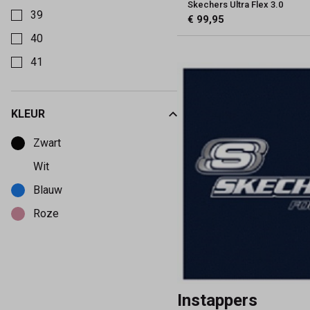
Skechers Ultra Flex 3.0
39
€ 99,95
40
41
KLEUR
Kies een Kleur om op te filteren
Zwart
Wit
Blauw
Roze
Instappers