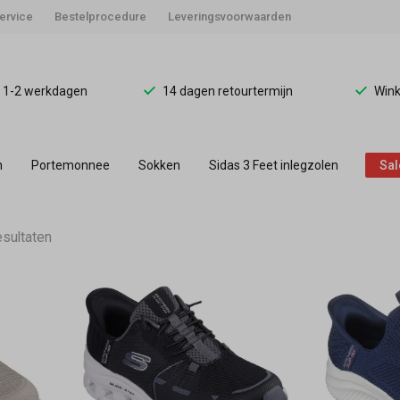
ervice
Bestelprocedure
Leveringsvoorwaarden
d 1-2 werkdagen
14 dagen retourtermijn
Wink
n
Portemonnee
Sokken
Sidas 3 Feet inlegzolen
Sal
esultaten