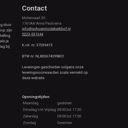
Contact
Molenvaart 35
1761AA Anna Paulowna
ag door
info@schoenmodekerkhof.nl
hop zijn
0223-531344
telling
als je
K.v.K. nr: 37039415
ag bij
BTW nr: NL803674399B01
Leveringen geschieden volgens onze
leveringsvoorwaarden zoals vermeld op
deze website.
Openingstijden
Maandag
gesloten
Dinsdag t/m Vrijdag
09:30 tot 17.30
Zaterdag
09:00 tot 17:00
Zondag
Gesloten