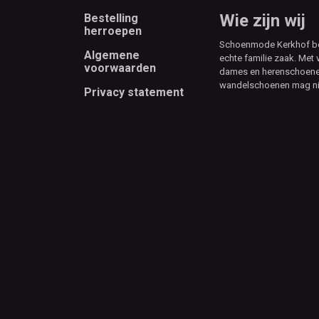
Footer
Wie zijn wij
Bestelling
herroepen
Schoenmode Kerkhof best
Algemene
echte familie zaak. Met 
voorwaarden
dames en herenschoenen
wandelschoenen mag ni
Privacy statement