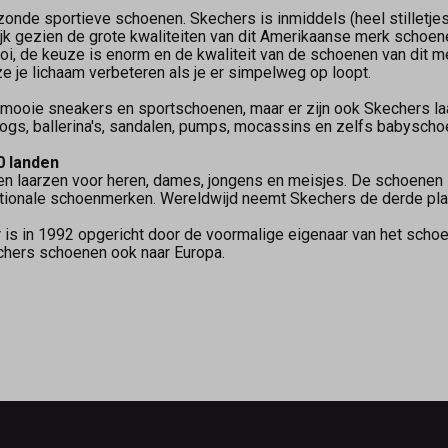
nde sportieve schoenen. Skechers is inmiddels (heel stilletjes)
jk gezien de grote kwaliteiten van dit Amerikaanse merk schoen
i, de keuze is enorm en de kwaliteit van de schoenen van dit 
e je lichaam verbeteren als je er simpelweg op loopt.
 mooie sneakers en sportschoenen, maar er zijn ook Skechers l
ogs, ballerina's, sandalen, pumps, mocassins en zelfs babyschoe
0 landen
en laarzen voor heren, dames, jongens en meisjes. De schoenen 
ationale schoenmerken. Wereldwijd neemt Skechers de derde plaa
s in 1992 opgericht door de voormalige eigenaar van het scho
hers schoenen ook naar Europa.