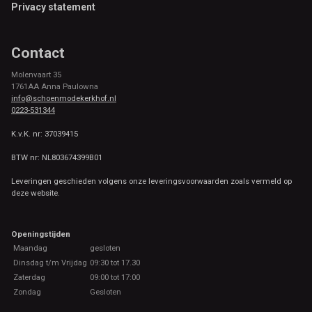
Privacy statement
Contact
Molenvaart 35
1761AA Anna Paulowna
info@schoenmodekerkhof.nl
0223-531344
K.v.K. nr: 37039415
BTW nr: NL803674399B01
Leveringen geschieden volgens onze leveringsvoorwaarden zoals vermeld op
deze website.
Openingstijden
Maandag
gesloten
Dinsdag t/m Vrijdag
09:30 tot 17.30
Zaterdag
09:00 tot 17:00
Zondag
Gesloten