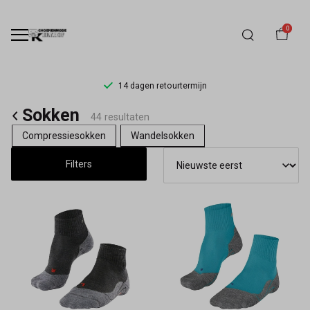
0
14 dagen retourtermijn
Sokken
Sokken
44 resultaten
-
Compressiesokken
Wandelsokken
Schoenmode
Filters
Kerkhof