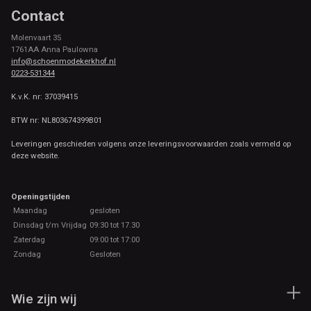
Contact
Molenvaart 35
1761AA Anna Paulowna
info@schoenmodekerkhof.nl
0223-531344
K.v.K. nr: 37039415
BTW nr: NL803674399B01
Leveringen geschieden volgens onze leveringsvoorwaarden zoals vermeld op
deze website.
Openingstijden
Maandag
gesloten
Dinsdag t/m Vrijdag
09:30 tot 17.30
Zaterdag
09:00 tot 17:00
Zondag
Gesloten
Wie zijn wij