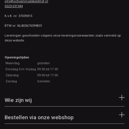
info@schoenmodekerkhof.nl
0223-531344
K.v.K. nr: 37039415
BTW nr: NL803674399B01
Leveringen geschieden volgens onze leveringsvoorwaarden zoals vermeld op
deze website.
Openingstijden
Maandag
gesloten
Dinsdag t/m Vrijdag
09:30 tot 17.30
Zaterdag
09:00 tot 17:00
Zondag
Gesloten
Wie zijn wij
Bestellen via onze webshop