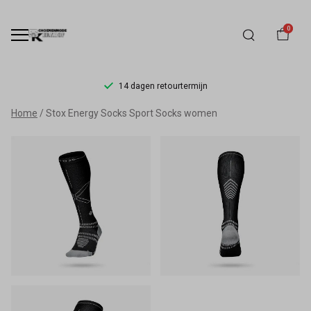
0
14 dagen retourtermijn
Stox
Home
Stox Energy Socks Sport Socks women
Energy
Socks
Sport
Socks
women
-