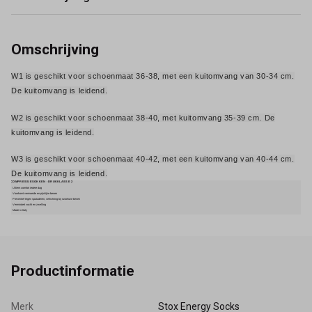
Omschrijving
W1 is geschikt voor schoenmaat 36-38, met een kuitomvang van 30-34 cm.
De kuitomvang is leidend.
W2 is geschikt voor schoenmaat 38-40, met kuitomvang 35-39 cm. De
kuitomvang is leidend.
W3 is geschikt voor schoenmaat 40-42, met een kuitomvang van 40-44 cm.
De kuitomvang is leidend.
COMPRESSIESOKKEN - DRUKKLASSE 2
Ultiem comfort iedere dag
Voorkomt vermoeide en pijnlijke benen
Preventief tegen spataderen, verlichting bij rusteloze benen
Vermindert vocht en zwelling
Made in Italy
Productinformatie
Merk
Stox Energy Socks