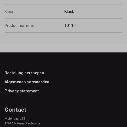
Kleur
Black
Productnummer
10110
Footer
Bestelling herroepen
Algemene voorwaarden
Privacy statement
Contact
Molenvaart 35
1761AA Anna Paulowna