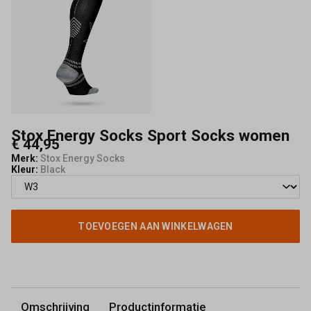
Schoenmode
Kerkhof
Stox Energy Socks Sport Socks women
€ 44,95
Merk:
Stox Energy Socks
Kleur:
Black
TOEVOEGEN AAN WINKELWAGEN
Omschrijving
Productinformatie