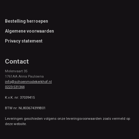
Footer
Bestelling herroepen
Algemene voorwaarden
Privacy statement
Contact
Molenvaart 35
1761AA Anna Paulowna
info@schoenmodekerkhof.nl
0223-531344
K.v.K. nr: 37039415
BTW nr: NL803674399B01
Leveringen geschieden volgens onze leveringsvoorwaarden zoals vermeld op
deze website.