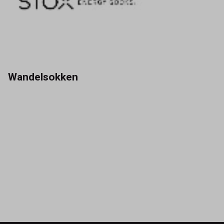
Wandelsokken
STOX Energy Socks zijn
geavanceerde sokken die de
bloedcirculatie in de benen stimuleren
en zorgen voor maximale
zuurstofcapaciteit van de spieren.
Afvalstoffen worden sneller afgevoerd,
waardoor je je fitter en vitaler voelt!