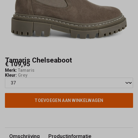
Kerkhof
Tamaris Chelseaboot
€ 109,95
Merk:
Tamaris
Kleur:
Grey
TOEVOEGEN AAN WINKELWAGEN
Omschrijving
Productinformatie