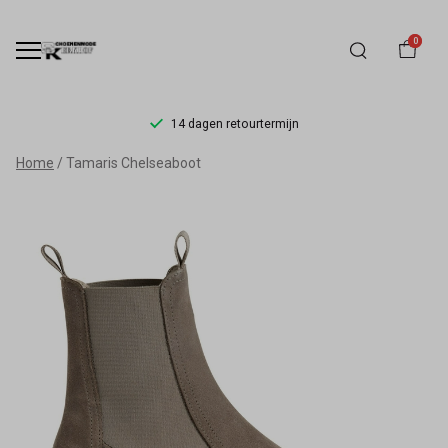
0
14 dagen retourtermijn
Tamaris
Home
Tamaris Chelseaboot
chelseaboot
25491-
41-
200
-
Schoenmode