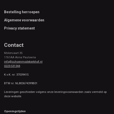
Footer
Bestelling herroepen
Algemene voorwaarden
Privacy statement
Contact
Molenvaart 35
1761AA Anna Paulowna
info@schoenmodekerkhof.nl
0223-531344
K.v.K. nr: 37039415
BTW nr: NL803674399B01
Leveringen geschieden volgens onze leveringsvoorwaarden zoals vermeld op
deze website.
Openingstijden