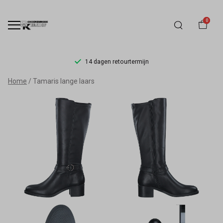
0
14 dagen retourtermijn
Tamaris
Home
Tamaris lange laars
lange
laars
-
Schoenmode
Kerkhof