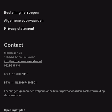
Footer
Bestelling herroepen
Algemene voorwaarden
Privacy statement
Contact
Molenvaart 35
1761AA Anna Paulowna
info@schoenmodekerkhof.nl
0223-531344
K.v.K. nr: 37039415
BTW nr: NL803674399B01
Leveringen geschieden volgens onze leveringsvoorwaarden zoals vermeld op
deze website.
Openingstijden