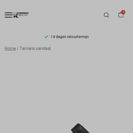
0
14 dagen retourtermijn
Tamaris
Home
Tamaris sandaal
sandaal
-
Schoenmode
Kerkhof