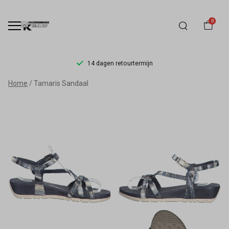
0
14 dagen retourtermijn
Tamaris
Home
Tamaris Sandaal
Sandaal
-
Schoenmode
Kerkhof