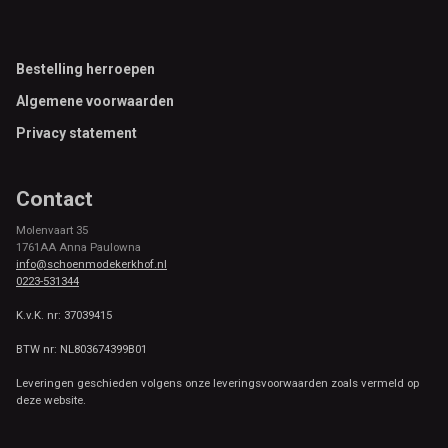
Footer
Bestelling herroepen
Algemene voorwaarden
Privacy statement
Contact
Molenvaart 35
1761AA Anna Paulowna
info@schoenmodekerkhof.nl
0223-531344
K.v.K. nr: 37039415
BTW nr: NL803674399B01
Leveringen geschieden volgens onze leveringsvoorwaarden zoals vermeld op
deze website.