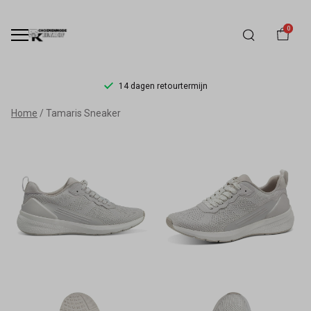
0
14 dagen retourtermijn
Tamaris
Home
Tamaris Sneaker
Sneaker
-
Schoenmode
Kerkhof