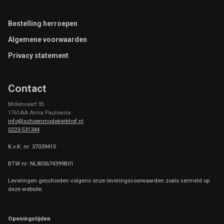
Footer
Bestelling herroepen
Algemene voorwaarden
Privacy statement
Contact
Molenvaart 35
1761AA Anna Paulowna
info@schoenmodekerkhof.nl
0223-531344
K.v.K. nr: 37039415
BTW nr: NL803674399B01
Leveringen geschieden volgens onze leveringsvoorwaarden zoals vermeld op
deze website.
Openingstijden