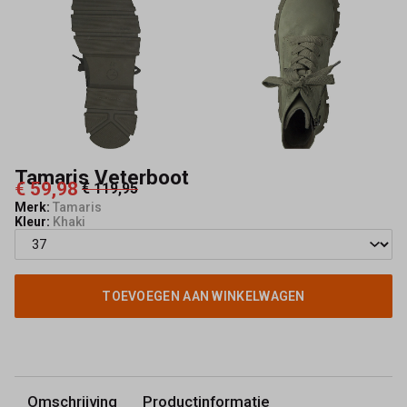
Stijl
&
Comfort
-
Schoenmode
Tamaris Veterboot
€ 59,98
Kerkhof
€ 119,95
Merk:
Tamaris
Kleur:
Khaki
TOEVOEGEN AAN WINKELWAGEN
Omschrijving
Productinformatie