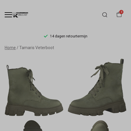
0
14 dagen retourtermijn
Tamaris
Home
Tamaris Veterboot
Schoenen
Kopen
|
Schoenmode
Kerkhof
–