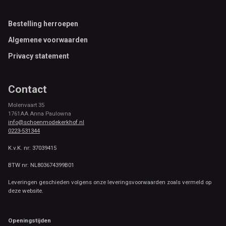
Footer
Bestelling herroepen
Algemene voorwaarden
Privacy statement
Contact
Molenvaart 35
1761AA Anna Paulowna
info@schoenmodekerkhof.nl
0223-531344
K.v.K. nr: 37039415
BTW nr: NL803674399B01
Leveringen geschieden volgens onze leveringsvoorwaarden zoals vermeld op
deze website.
Openingstijden