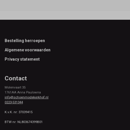
Footer
Bestelling herroepen
Algemene voorwaarden
Privacy statement
Contact
Molenvaart 35
1761AA Anna Paulowna
info@schoenmodekerkhof.nl
0223-531344
K.v.K. nr: 37039415
BTW nr: NL803674399B01