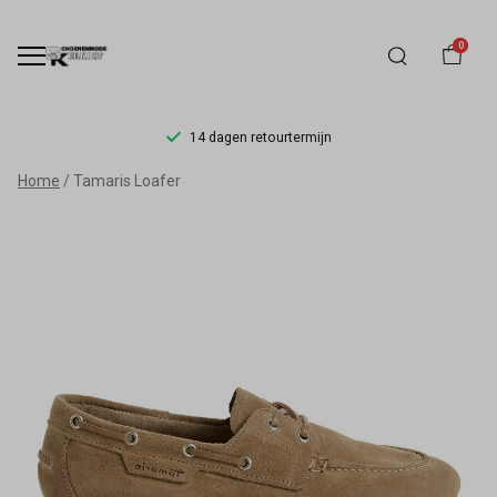
0
14 dagen retourtermijn
Tamaris
Home
Tamaris Loafer
Moccasin
23602-
44-
341
Beige
–