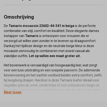
Omschrijving
De
Tamaris mocassin 23602-44-341 in beige
is de perfecte
combinatie van stijl, comfort en kwaliteit. Deze elegante dames
instapper van
Tamaris
is ontworpen voor vrouwen die er
verzorgd uit willen zien zonder in te leveren op draagcomfort.
Dankzij het tijdloze design en de neutrale beige kleur is deze
mocassin eenvoudig te combineren met zowel casual als
zakelijke outfits.
Let op vallen een maat groter uit.
Het bovenwerk is vervaardigd van hoogwaardig leer, wat zorgt
voor een luxe uitstraling en een soepele pasvorm. De ademende
binnenvoering en het zachte voetbed bieden extra comfort, zelfs
bij langdurig dragen. Hierdoor is deze Tamaris loafer ideaal voor
dagelijks gebruik, werk, stedentrips of een ontspannen dagje uit.
De platte zool zorgt voor stabiliteit en maakt de schoen geschikt
Meer tonen
voor vrouwen die graag comfortabel lopen, zonder hak.
De klassieke mocassin-look met subtiele details geeft deze