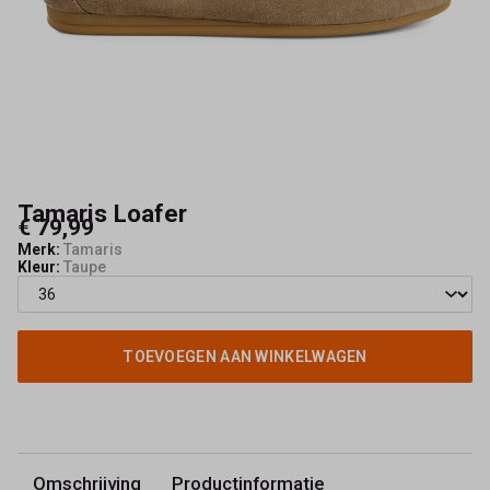
Dames
Leren
Loafers
Comfortabel
&
Tamaris Loafer
€ 79,99
Stijlvol
Merk:
Tamaris
Kleur:
Taupe
-
Schoenmode
TOEVOEGEN AAN WINKELWAGEN
Kerkhof
Omschrijving
Productinformatie