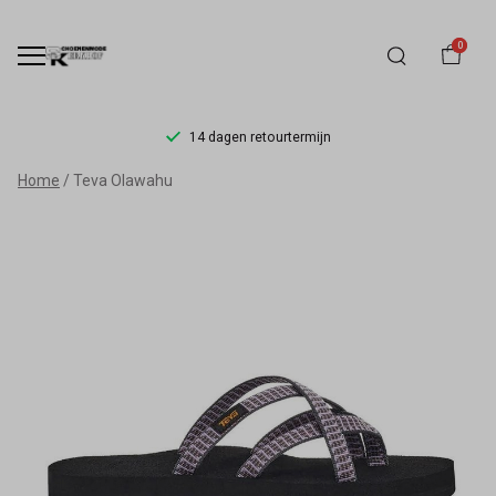
0
14 dagen retourtermijn
Teva
Home
Teva Olawahu
Olawahu
-
Schoenmode
Kerkhof