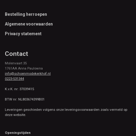
Footer
Bestelling herroepen
Algemene voorwaarden
Privacy statement
Contact
Molenvaart 35
1761AA Anna Paulowna
info@schoenmodekerkhof.nl
0223-531344
K.v.K. nr: 37039415
BTW nr: NL803674399B01
Leveringen geschieden volgens onze leveringsvoorwaarden zoals vermeld op
deze website.
Openingstijden