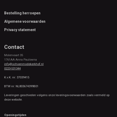
Footer
Bestelling herroepen
Algemene voorwaarden
Privacy statement
Contact
Molenvaart 35
1761AA Anna Paulowna
info@schoenmodekerkhof.nl
0223-531344
K.v.K. nr: 37039415
BTW nr: NL803674399B01
Leveringen geschieden volgens onze leveringsvoorwaarden zoals vermeld op
deze website.
Openingstijden