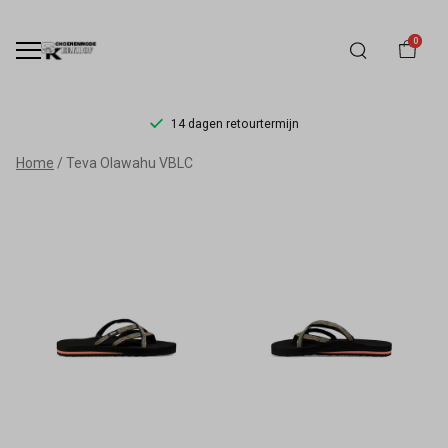
0
14 dagen retourtermijn
Teva
Home
Teva Olawahu VBLC
Olawahu
VBLC
-
Schoenmode
Kerkhof