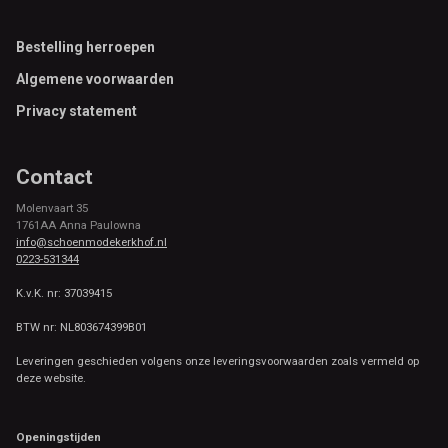
Footer
Bestelling herroepen
Algemene voorwaarden
Privacy statement
Contact
Molenvaart 35
1761AA Anna Paulowna
info@schoenmodekerkhof.nl
0223-531344
K.v.K. nr: 37039415
BTW nr: NL803674399B01
Leveringen geschieden volgens onze leveringsvoorwaarden zoals vermeld op
deze website.
Openingstijden