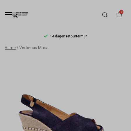
0
14 dagen retourtermijn
Verbenas
Home
Verbenas Maria
Maria
-
Schoenmode
Kerkhof