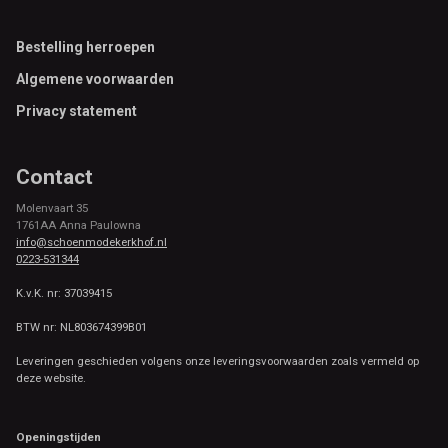
Footer
Bestelling herroepen
Algemene voorwaarden
Privacy statement
Contact
Molenvaart 35
1761AA Anna Paulowna
info@schoenmodekerkhof.nl
0223-531344
K.v.K. nr: 37039415
BTW nr: NL803674399B01
Leveringen geschieden volgens onze leveringsvoorwaarden zoals vermeld op
deze website.
Openingstijden