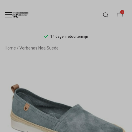
0
14 dagen retourtermijn
Verbenas
Home
Verbenas Noa Suede
Noa
Suede
-
Schoenmode
Kerkhof