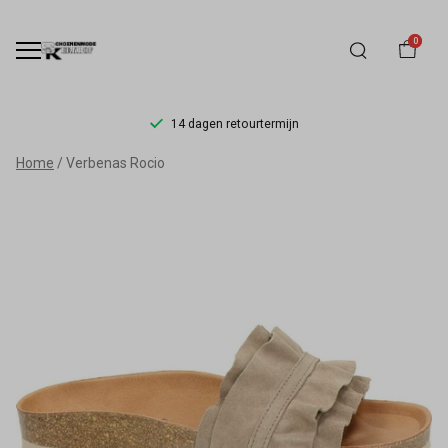
0
14 dagen retourtermijn
Verbenas
Home
Verbenas Rocio
Rocio
-
Schoenmode
Kerkhof