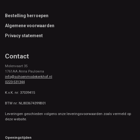
Footer
Bestelling herroepen
Algemene voorwaarden
Privacy statement
Contact
Molenvaart 35
1761AA Anna Paulowna
info@schoenmodekerkhof.nl
0223-531344
K.v.K. nr: 37039415
BTW nr: NL803674399B01
Leveringen geschieden volgens onze leveringsvoorwaarden zoals vermeld op
deze website.
Openingstijden