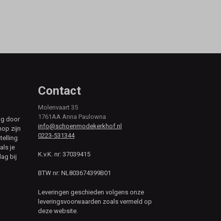
Contact
Molenvaart 35
1761AA Anna Paulowna
ag door
info@schoenmodekerkhof.nl
hop zijn
0223-531344
telling
als je
K.v.K. nr: 37039415
ag bij
BTW nr: NL803674399B01
Leveringen geschieden volgens onze
leveringsvoorwaarden zoals vermeld op
deze website.