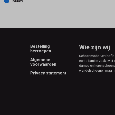
Blauw
Footer
Wie zijn wij
Bestelling
herroepen
Schoenmode Kerkhof best
Algemene
echte familie zaak. Met 
voorwaarden
dames en herenschoenen
wandelschoenen mag ni
Privacy statement