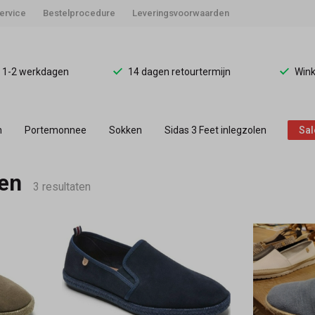
ervice
Bestelprocedure
Leveringsvoorwaarden
d 1-2 werkdagen
14 dagen retourtermijn
Wink
n
Portemonnee
Sokken
Sidas 3 Feet inlegzolen
Sal
en
3 resultaten