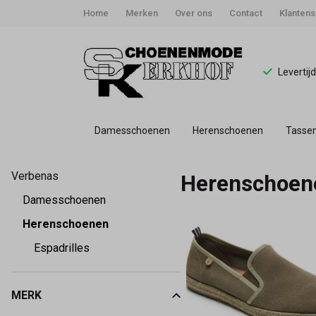
Home
Merken
Over ons
Contact
Klantens
Levertij
Damesschoenen
Herenschoenen
Tasse
Herenschoenen
Verbenas
Herenschoen
-
Damesschoenen
Schoenmode
Herenschoenen
Espadrilles
Kerkhof
MERK
Kies een Merk om op te filteren