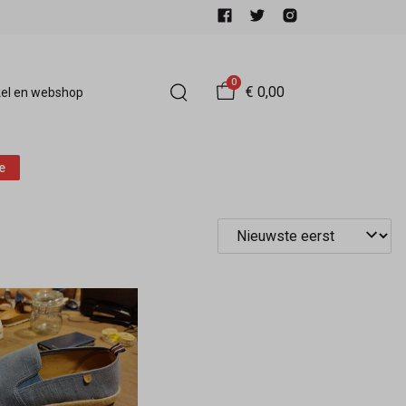
0
€ 0,00
el en webshop
e