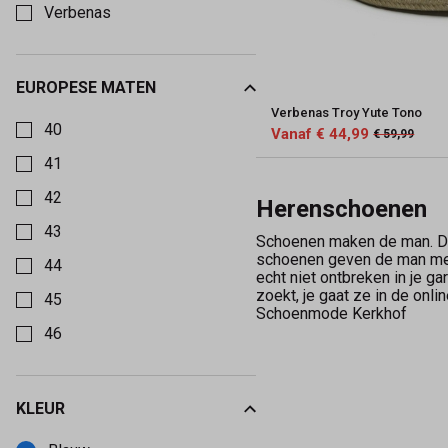
Verbenas
EUROPESE MATEN
Kies een Europese maten om op te filteren
Verbenas Troy Yute Tono
40
Vanaf € 44,99
€ 59,99
41
42
Herenschoenen
43
Schoenen maken de man. Di
schoenen geven de man met
44
echt niet ontbreken in je 
zoekt, je gaat ze in de on
45
Schoenmode Kerkhof
46
KLEUR
Kies een Kleur om op te filteren