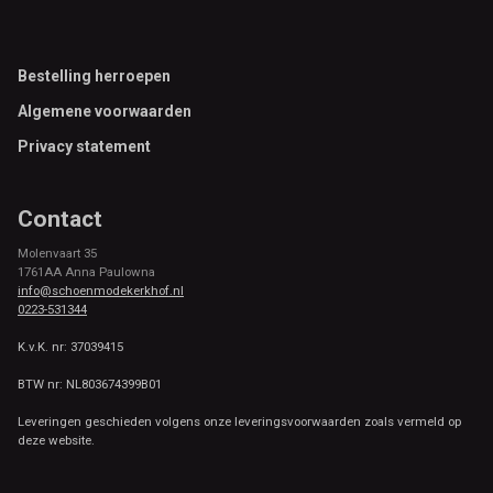
Footer
Bestelling herroepen
Algemene voorwaarden
Privacy statement
Contact
Molenvaart 35
1761AA Anna Paulowna
info@schoenmodekerkhof.nl
0223-531344
K.v.K. nr: 37039415
BTW nr: NL803674399B01
Leveringen geschieden volgens onze leveringsvoorwaarden zoals vermeld op
deze website.