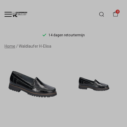
0
14 dagen retourtermijn
Waldlaufer
Home
Waldlaufer H-Elisa
H
Elisa
-
Schoenmode
Kerkhof