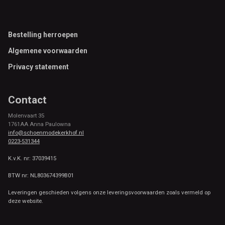
Footer
Bestelling herroepen
Algemene voorwaarden
Privacy statement
Contact
Molenvaart 35
1761AA Anna Paulowna
info@schoenmodekerkhof.nl
0223-531344
K.v.K. nr: 37039415
BTW nr: NL803674399B01
Leveringen geschieden volgens onze leveringsvoorwaarden zoals vermeld op
deze website.