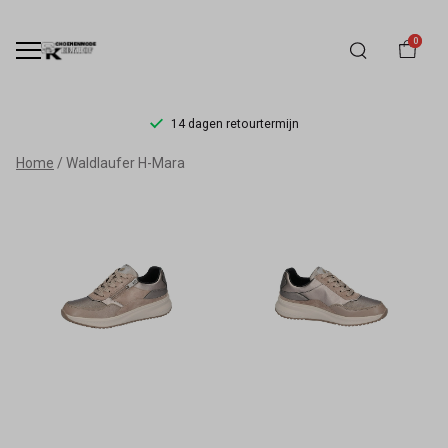
0
14 dagen retourtermijn
Waldlaufer
Home
Waldlaufer H-Mara
H-
Mara
-
Schoenmode
Kerkhof