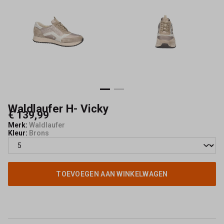
Kerkhof
-
Schoenmode
Kerkhof
Waldlaufer H- Vicky
€ 139,99
Merk:
Waldlaufer
Kleur:
Brons
TOEVOEGEN AAN WINKELWAGEN