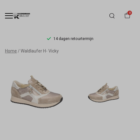
0
14 dagen retourtermijn
Waldläufer
Home
Waldlaufer H- Vicky
Vicky
Damesschoen
Wijdte
H
|
Schoenmode