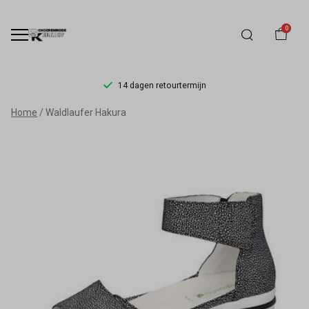
0
14 dagen retourtermijn
Waldlaufer
Home
Waldlaufer Hakura
Sandaal
-
Schoenmode
Kerkhof