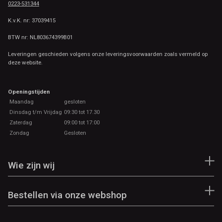
0223-531344
K.v.K. nr: 37039415
BTW nr: NL803674399B01
Leveringen geschieden volgens onze leveringsvoorwaarden zoals vermeld op
deze website.
Openingstijden
Maandag
gesloten
Dinsdag t/m Vrijdag
09:30 tot 17.30
Zaterdag
09:00 tot 17:00
Zondag
Gesloten
Wie zijn wij
Bestellen via onze webshop