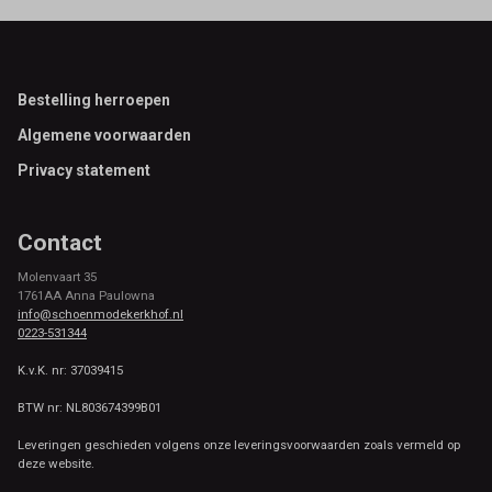
Footer
Bestelling herroepen
Algemene voorwaarden
Privacy statement
Contact
Molenvaart 35
1761AA Anna Paulowna
info@schoenmodekerkhof.nl
0223-531344
K.v.K. nr: 37039415
BTW nr: NL803674399B01
Leveringen geschieden volgens onze leveringsvoorwaarden zoals vermeld op
deze website.