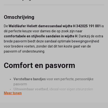
Omschrijving
De
Waldläufer Heliett damessandaal wijdte H 342025 191 001
is
dé perfecte keuze voor dames die op zoek zijn naar
comfortabele en stijlvolle sandalen in wijdte H
. Dankzij de extra
brede pasvorm biedt deze sandaal optimale bewegingsvrijheid
voor bredere voeten, zonder dat dit ten koste gaat van de
pasvorm of ondersteuning.
Comfort en pasvorm
Verstelbare bandjes
voor een perfecte, persoonlijke
pasvorm
Uitneembaar voetbed
, ideaal voor eigen steunzolen
Meer tonen
Lichtgewicht en flexibele zool
voor natuurlijke afwikkeling
van de voet
Hoogwaardig, duurzaam materiaal dat langdurig