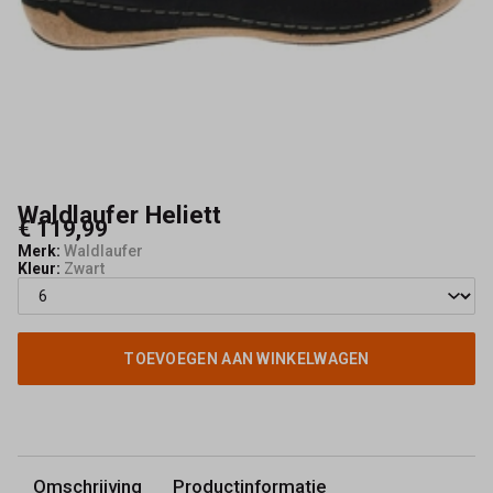
001
|
Schoenmode
Kerkhof
-
Waldlaufer Heliett
€ 119,99
Schoenmode
Merk:
Waldlaufer
Kleur:
Zwart
Kerkhof
TOEVOEGEN AAN WINKELWAGEN
Omschrijving
Productinformatie