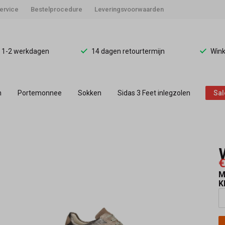
ervice
Bestelprocedure
Leveringsvoorwaarden
d 1-2 werkdagen
14 dagen retourtermijn
Wink
n
Portemonnee
Sokken
Sidas 3 Feet inlegzolen
Sal
€
M
K