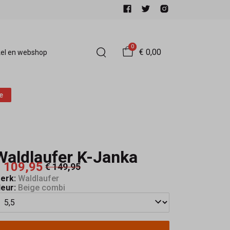
0
€ 0,00
el en webshop
e
Waldlaufer K-Janka
 109,95
€ 149,95
erk:
Waldlaufer
leur:
Beige combi