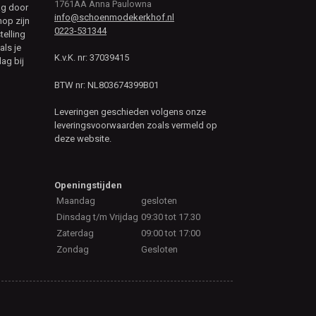
1761AA Anna Paulowna
ag door
info@schoenmodekerkhof.nl
hop zijn
0223-531344
telling
als je
K.v.K. nr: 37039415
ag bij
BTW nr: NL803674399B01
Leveringen geschieden volgens onze
leveringsvoorwaarden zoals vermeld op
deze website.
Openingstijden
Maandag
gesloten
Dinsdag t/m Vrijdag
09:30 tot 17.30
Zaterdag
09:00 tot 17:00
Zondag
Gesloten