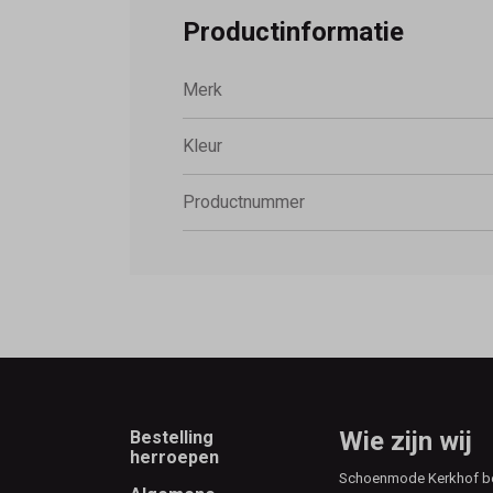
Productinformatie
Merk
Kleur
Productnummer
Footer
Wie zijn wij
Bestelling
herroepen
Schoenmode Kerkhof best