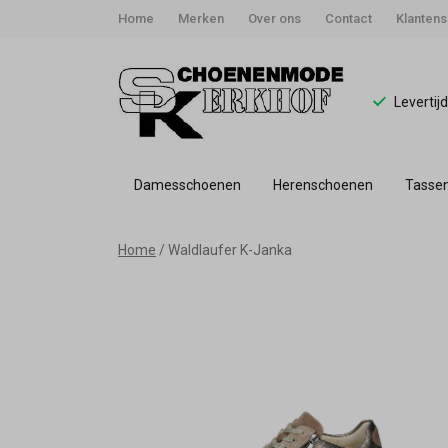
Home
Merken
Over ons
Contact
Klantens
Levertij
Damesschoenen
Herenschoenen
Tasse
Waldlaufer
Home
Waldlaufer K-Janka
K-
Janka
-
Schoenmode