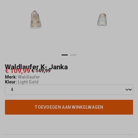
Kerkhof
-
Schoenmode
Kerkhof
Waldlaufer K- Janka
€ 109,99
€ 149,99
Merk:
Waldlaufer
Kleur:
Light Gold
TOEVOEGEN AAN WINKELWAGEN