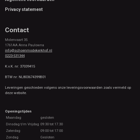
Privacy statement
Contact
Molenvaart 35
1761AA Anna Paulowna
info@schoenmodekerkhof.nl
0223-531344
K.v.K. nr: 37039415
BTW nr: NL803674399B01
Leveringen geschieden volgens onze leveringsvoorwaarden zoals vermeld op
deze website.
Openingstijden
Maandag
gesloten
Dinsdag t/m Vrijdag
09:30 tot 17.30
Zaterdag
09:00 tot 17:00
Zondag
Gesloten