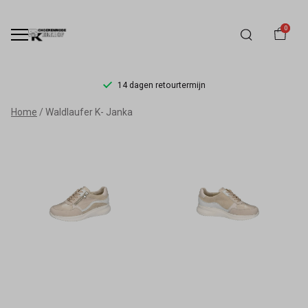
0
14 dagen retourtermijn
Waldläufer
Home
Waldlaufer K- Janka
Janka
Damesschoen
Wijdte
K
|
Schoenmode