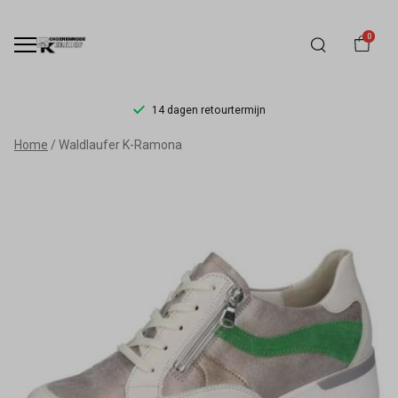
0
14 dagen retourtermijn
Waldlaufer
Home
Waldlaufer K-Ramona
K-
Ramona
-
Schoenmode
Kerkhof