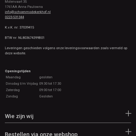
Molenvaart 35
1761AA Anna Paulowna
info@schoenmodekerkhof.nl
0223-531344
K.v.K. nr: 37039415
BTW nr: NL803674399B01
Leveringen geschieden volgens onze leveringsvoorwaarden zoals vermeld op
deze website.
Openingstijden
Maandag
gesloten
Dinsdag t/m Vrijdag
09:30 tot 17.30
Zaterdag
09:00 tot 17:00
Zondag
Gesloten
Wie zijn wij
Bestellen via onze webshop