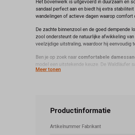
Het bovenwerk is uitgevoerd in duurzaam en soe
sandaal perfect aan en biedt hij extra stabilite
wandelingen of actieve dagen waarop comfort c
De zachte binnenzool en de goed dempende loo
zool ondersteunt de natuurlijke afwikkeling van
veelzijdige uitstraling, waardoor hij eenvoudig
Ben je op zoek naar
comfortabele damessan
model een uitstekende keuze. De Waldläufer sa
Meer tonen
aanvulling op elke zomerse schoenencollectie.
Productinformatie
Artikelnummer Fabrikant