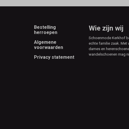
Footer
Wie zijn wij
Bestelling
herroepen
Schoenmode Kerkhof best
Algemene
echte familie zaak. Met 
voorwaarden
dames en herenschoenen
wandelschoenen mag ni
Privacy statement