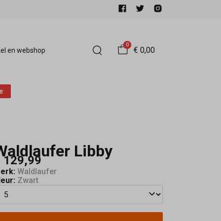
0
€ 0,00
el en webshop
e
Waldlaufer Libby
 129,99
erk:
Waldlaufer
leur:
Zwart