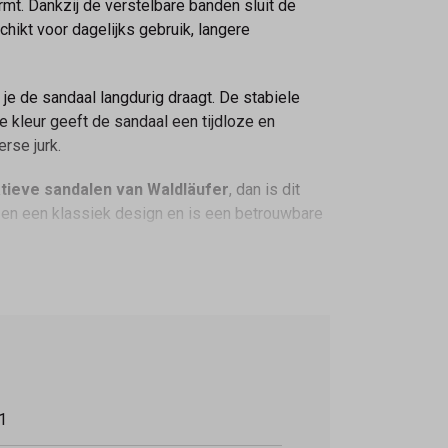
mt. Dankzij de verstelbare banden sluit de
chikt voor dagelijks gebruik, langere
 de sandaal langdurig draagt. De stabiele
e kleur geeft de sandaal een tijdloze en
rse jurk.
atieve sandalen van Waldläufer
, dan is dit
 en een klassiek design en is een betrouwbare
1