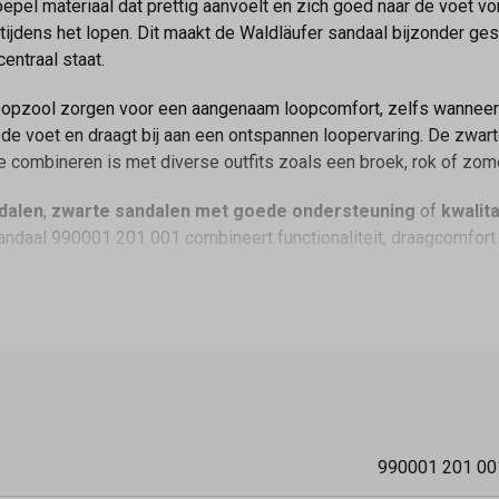
pel materiaal dat prettig aanvoelt en zich goed naar de voet vor
it tijdens het lopen. Dit maakt de Waldläufer sandaal bijzonder ges
entraal staat.
pzool zorgen voor een aangenaam loopcomfort, zelfs wanneer je
 de voet en draagt bij aan een ontspannen loopervaring. De zwart
 te combineren is met diverse outfits zoals een broek, rok of zome
dalen
,
zwarte sandalen met goede ondersteuning
of
kwalit
ndaal 990001 201 001 combineert functionaliteit, draagcomfort
990001 201 00