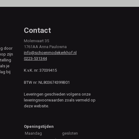
Contact
Molenvaart 35
1761AA Anna Paulowna
ag door
info@schoenmodekerkhof.nl
hop zijn
0223-531344
telling
als je
K.v.K. nr: 37039415
ag bij
BTW nr: NL803674399B01
Leveringen geschieden volgens onze
leveringsvoorwaarden zoals vermeld op
deze website.
Openingstijden
Maandag
gesloten