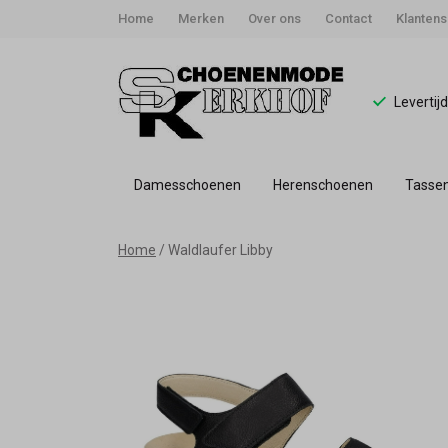
Home
Merken
Over ons
Contact
Klantens
Levertij
Damesschoenen
Herenschoenen
Tasse
Waldläufer
Home
Waldlaufer Libby
Sandaal
990001
201
001