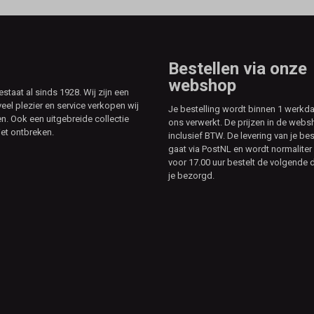
Bestellen via onze
webshop
aat al sinds 1928. Wij zijn een
veel plezier en service verkopen wij
Je bestelling wordt binnen 1 werkd
. Ook een uitgebreide collectie
ons verwerkt. De prijzen in de webs
et ontbreken.
inclusief BTW. De levering van je bes
gaat via PostNL en wordt normaliter 
voor 17.00 uur bestelt de volgende d
je bezorgd.