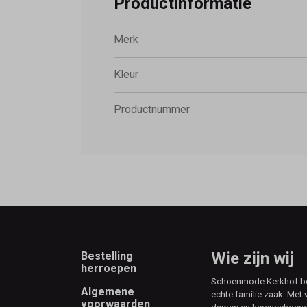
Productinformatie
Merk
Kleur
Productnummer
Footer
Wie zijn wij
Bestelling
herroepen
Schoenmode Kerkhof best
Algemene
echte familie zaak. Met 
voorwaarden