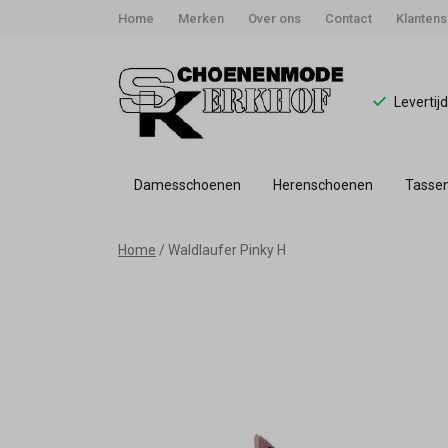
Home
Merken
Over ons
Contact
Klantens
Levertij
Damesschoenen
Herenschoenen
Tasse
Waldlaufer
Home
Waldlaufer Pinky H
Pinky
H
-
Schoenmode