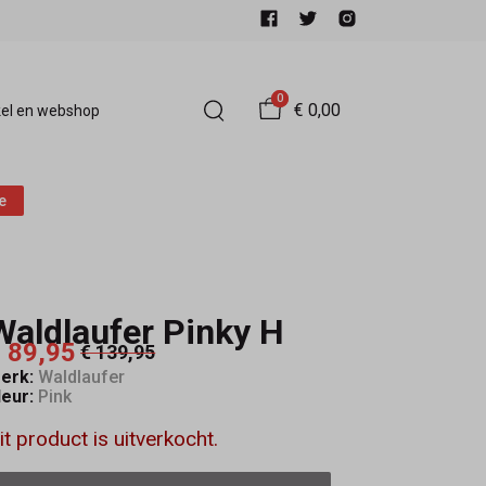
0
€ 0,00
el en webshop
e
Waldlaufer Pinky H
 89,95
€ 139,95
erk:
Waldlaufer
leur:
Pink
it product is uitverkocht.