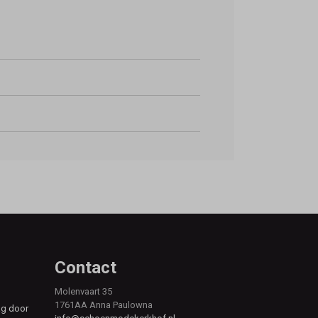
Contact
Molenvaart 35
1761AA Anna Paulowna
ag door