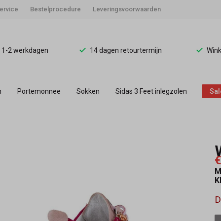
ervice
Bestelprocedure
Leveringsvoorwaarden
d 1-2 werkdagen
14 dagen retourtermijn
Wink
n
Portemonnee
Sokken
Sidas 3 Feet inlegzolen
Sal
€
M
K
D