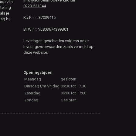
info@schoenmodekerkhof.nl
hop zijn
0223-531344
telling
als je
K.v.K. nr: 37039415
ag bij
BTW nr: NL803674399B01
Leveringen geschieden volgens onze
leveringsvoorwaarden zoals vermeld op
deze website.
Openingstijden
Maandag
gesloten
Dinsdag t/m Vrijdag
09:30 tot 17.30
Zaterdag
09:00 tot 17:00
Zondag
Gesloten