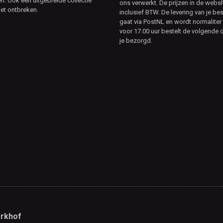
. Ook een uitgebreide collectie
ons verwerkt. De prijzen in de webs
et ontbreken.
inclusief BTW. De levering van je bes
gaat via PostNL en wordt normaliter 
voor 17.00 uur bestelt de volgende d
je bezorgd.
rkhof