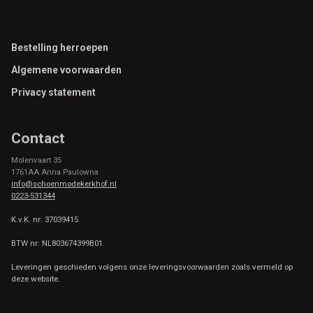
Footer
Bestelling herroepen
Algemene voorwaarden
Privacy statement
Contact
Molenvaart 35
1761AA Anna Paulowna
info@schoenmodekerkhof.nl
0223-531344
K.v.K. nr: 37039415
BTW nr: NL803674399B01
Leveringen geschieden volgens onze leveringsvoorwaarden zoals vermeld op
deze website.