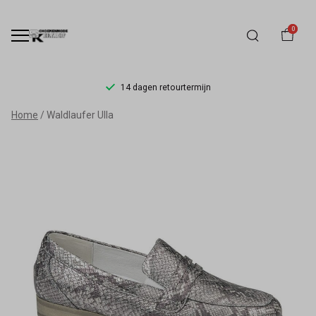
0
14 dagen retourtermijn
Waldlaufer
Home
Waldlaufer Ulla
Ulla
-
Schoenmode
Kerkhof