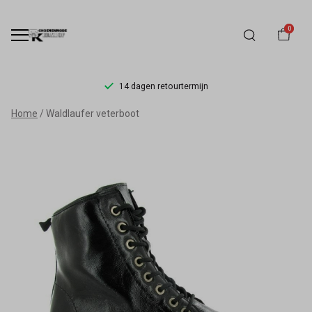
0
14 dagen retourtermijn
Waldlaufer
Home
Waldlaufer veterboot
veterboot
-
Schoenmode
Kerkhof