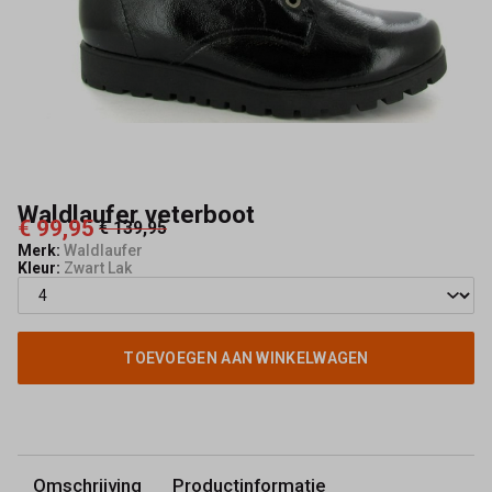
Waldlaufer veterboot
€ 99,95
€ 139,95
Merk:
Waldlaufer
Kleur:
Zwart Lak
TOEVOEGEN AAN WINKELWAGEN
Omschrijving
Productinformatie