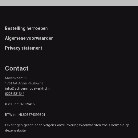
Footer
Bestelling herroepen
Algemene voorwaarden
Privacy statement
Contact
Molenvaart 35
1761AA Anna Paulowna
info@schoenmodekerkhof.nl
0223-531344
K.v.K. nr: 37039415
BTW nr: NL803674399B01
Leveringen geschieden volgens onze leveringsvoorwaarden zoals vermeld op
deze website.