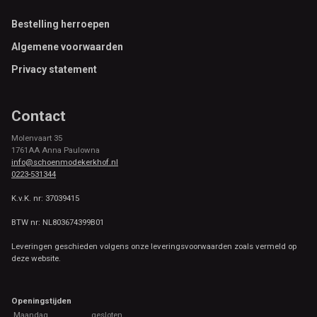
Footer
Bestelling herroepen
Algemene voorwaarden
Privacy statement
Contact
Molenvaart 35
1761AA Anna Paulowna
info@schoenmodekerkhof.nl
0223-531344
K.v.K. nr: 37039415
BTW nr: NL803674399B01
Leveringen geschieden volgens onze leveringsvoorwaarden zoals vermeld op
deze website.
Openingstijden
Maandag
gesloten