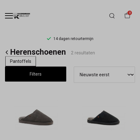
0
14 dagen retourtermijn
Herenschoenen
Herenschoenen
2 resultaten
-
Pantoffels
Schoenmode
Filters
Kerkhof