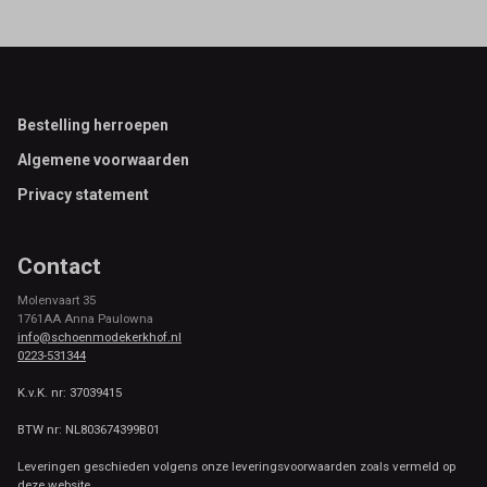
Footer
Bestelling herroepen
Algemene voorwaarden
Privacy statement
Contact
Molenvaart 35
1761AA Anna Paulowna
info@schoenmodekerkhof.nl
0223-531344
K.v.K. nr: 37039415
BTW nr: NL803674399B01
Leveringen geschieden volgens onze leveringsvoorwaarden zoals vermeld op
deze website.