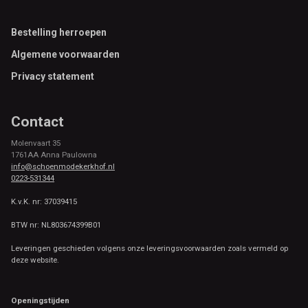
Footer
Bestelling herroepen
Algemene voorwaarden
Privacy statement
Contact
Molenvaart 35
1761AA Anna Paulowna
info@schoenmodekerkhof.nl
0223-531344
K.v.K. nr: 37039415
BTW nr: NL803674399B01
Leveringen geschieden volgens onze leveringsvoorwaarden zoals vermeld op
deze website.
Openingstijden