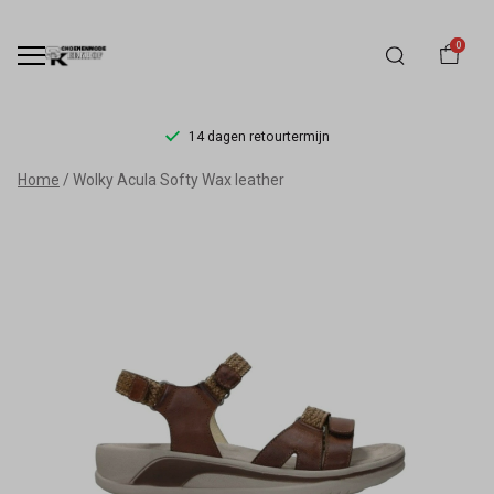
0
14 dagen retourtermijn
Wolky
Home
Wolky Acula Softy Wax leather
Acula
Softy
Wax
leather
-
Schoenmode