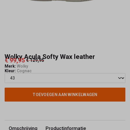
Kerkhof
Wolky Acula Softy Wax leather
€ 99,95
€ 129,95
Merk:
Wolky
Kleur:
Cognac
TOEVOEGEN AAN WINKELWAGEN
Omschrijving
Productinformatie