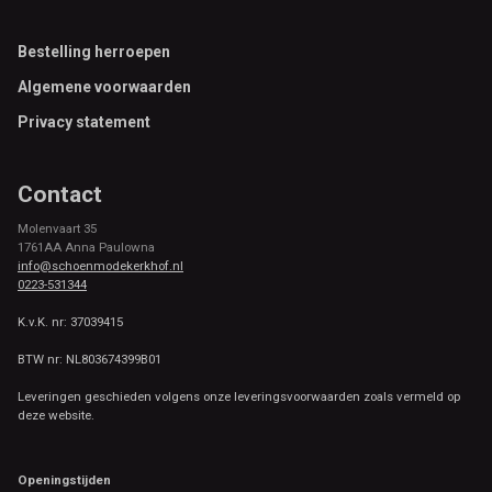
Footer
Bestelling herroepen
Algemene voorwaarden
Privacy statement
Contact
Molenvaart 35
1761AA Anna Paulowna
info@schoenmodekerkhof.nl
0223-531344
K.v.K. nr: 37039415
BTW nr: NL803674399B01
Leveringen geschieden volgens onze leveringsvoorwaarden zoals vermeld op
deze website.
Openingstijden