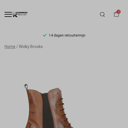
0
14 dagen retourtermijn
Wolky
Home
Wolky Brooks
Brooks
-
Schoenmode
Kerkhof