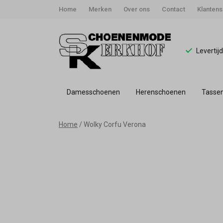
Home
Merken
Over ons
Contact
Klantens
Levertij
Damesschoenen
Herenschoenen
Tasse
Wolky
Home
Wolky Corfu Verona
Corfu
Verona
-
Schoenmode