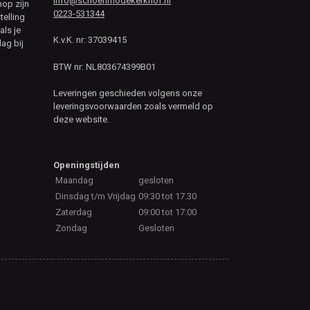
info@schoenmodekerkhof.nl
hop zijn
0223-531344
telling
als je
K.v.K. nr: 37039415
ag bij
BTW nr: NL803674399B01
Leveringen geschieden volgens onze
leveringsvoorwaarden zoals vermeld op
deze website.
Openingstijden
Maandag
gesloten
Dinsdag t/m Vrijdag
09:30 tot 17.30
Zaterdag
09:00 tot 17:00
Zondag
Gesloten