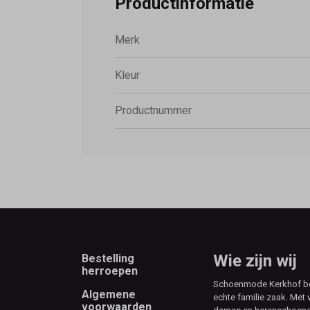
Productinformatie
Merk
Kleur
Productnummer
Footer
Wie zijn wij
Bestelling
herroepen
Schoenmode Kerkhof best
Algemene
echte familie zaak. Met 
voorwaarden