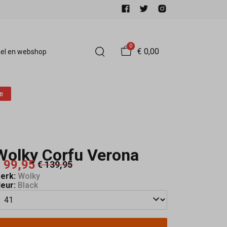
0
€ 0,00
el en webshop
e
Wolky Corfu Verona
 99,95
€ 139,95
erk:
Wolky
leur:
Black