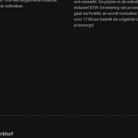
. Ook een uitgebreide collectie
ons verwerkt. De prijzen in de webs
et ontbreken.
inclusief BTW. De levering van je bes
gaat via PostNL en wordt normaliter 
voor 17.00 uur bestelt de volgende d
je bezorgd.
rkhof