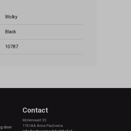
Wolky
Black
10787
Contact
Molenvaart 35
1761AA Anna Paulowna
ag door