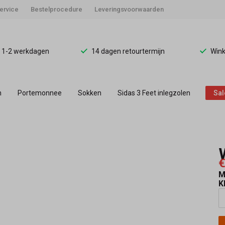
ervice
Bestelprocedure
Leveringsvoorwaarden
d 1-2 werkdagen
14 dagen retourtermijn
Wink
n
Portemonnee
Sokken
Sidas 3 Feet inlegzolen
Sal
€
M
K