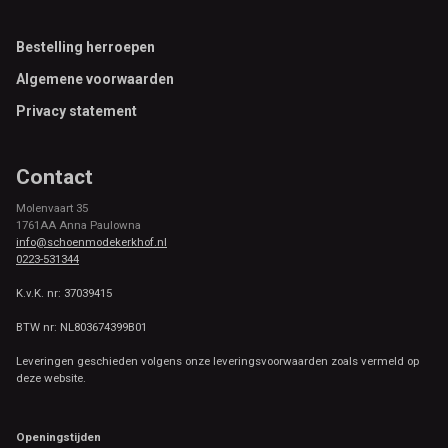
Footer
Bestelling herroepen
Algemene voorwaarden
Privacy statement
Contact
Molenvaart 35
1761AA Anna Paulowna
info@schoenmodekerkhof.nl
0223-531344
K.v.K. nr: 37039415
BTW nr: NL803674399B01
Leveringen geschieden volgens onze leveringsvoorwaarden zoals vermeld op
deze website.
Openingstijden