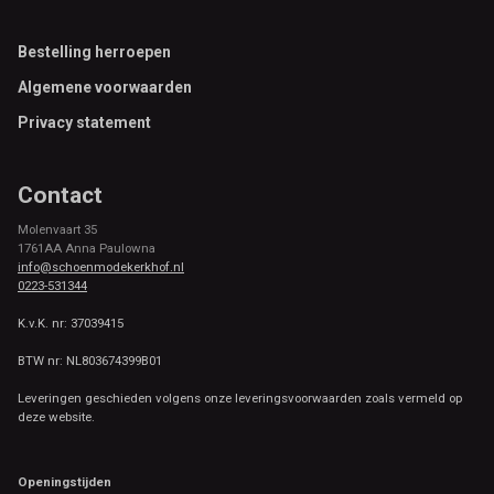
Footer
Bestelling herroepen
Algemene voorwaarden
Privacy statement
Contact
Molenvaart 35
1761AA Anna Paulowna
info@schoenmodekerkhof.nl
0223-531344
K.v.K. nr: 37039415
BTW nr: NL803674399B01
Leveringen geschieden volgens onze leveringsvoorwaarden zoals vermeld op
deze website.
Openingstijden