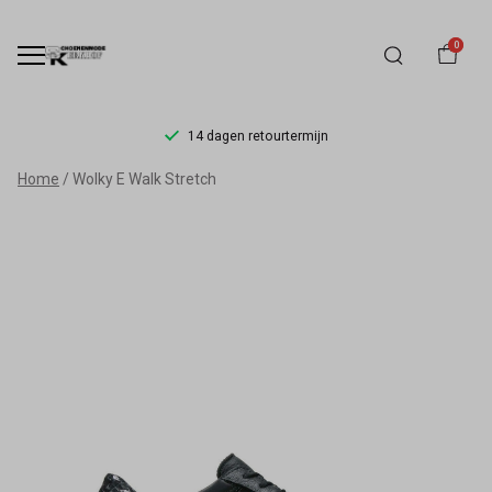
0
14 dagen retourtermijn
Wolky
Home
Wolky E Walk Stretch
E
Walk
Stretch
-
Schoenmode
Kerkhof