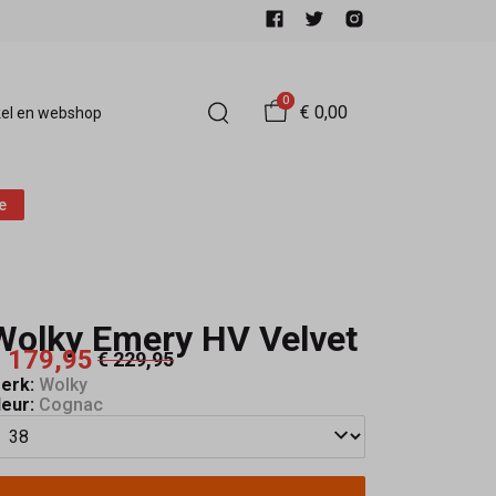
0
€ 0,00
el en webshop
e
Wolky Emery HV Velvet
 179,95
€ 229,95
erk:
Wolky
leur:
Cognac