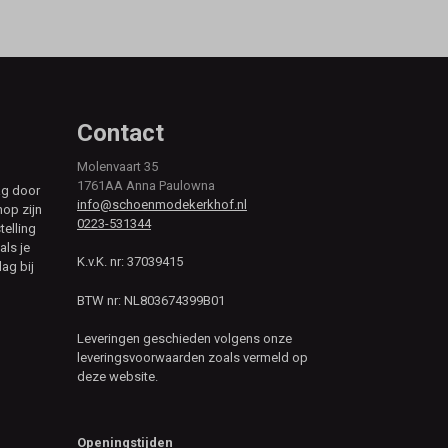
Contact
Molenvaart 35
1761AA Anna Paulowna
ag door
info@schoenmodekerkhof.nl
hop zijn
0223-531344
telling
als je
K.v.K. nr: 37039415
ag bij
BTW nr: NL803674399B01
Leveringen geschieden volgens onze
leveringsvoorwaarden zoals vermeld op
deze website.
Openingstijden