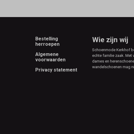
Footer
Wie zijn wij
Bestelling
herroepen
Schoenmode Kerkhof best
Algemene
echte familie zaak. Met 
voorwaarden
dames en herenschoenen
wandelschoenen mag ni
Privacy statement