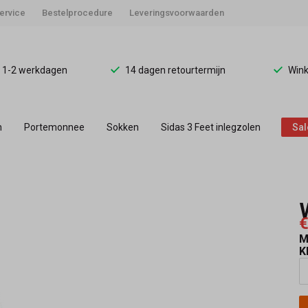
ervice
Bestelprocedure
Leveringsvoorwaarden
d 1-2 werkdagen
14 dagen retourtermijn
Wink
n
Portemonnee
Sokken
Sidas 3 Feet inlegzolen
Sal
€
M
K