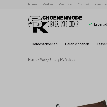
Home
Merken
Over ons
Contact
Klantens
Levertij
Damesschoenen
Herenschoenen
Tasse
Wolky
Home
Wolky Emery HV Velvet
Emery
HV
Velvet
-