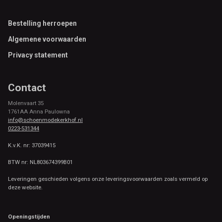
Footer
Bestelling herroepen
Algemene voorwaarden
Privacy statement
Contact
Molenvaart 35
1761AA Anna Paulowna
info@schoenmodekerkhof.nl
0223-531344
K.v.K. nr: 37039415
BTW nr: NL803674399B01
Leveringen geschieden volgens onze leveringsvoorwaarden zoals vermeld op
deze website.
Openingstijden