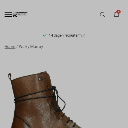
0
14 dagen retourtermijn
Wolky
Home
Wolky Murray
Murray
-
Schoenmode
Kerkhof