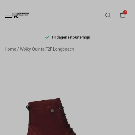
0
14 dagen retourtermijn
Wolky
Home
Wolky Quinta F2F Longbeach
Quinta
-
Schoenmode
Kerkhof