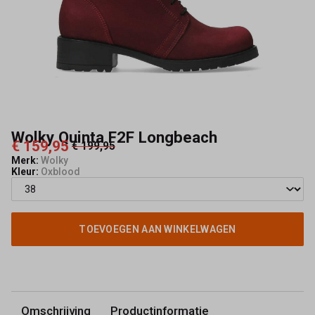
Wolky Quinta F2F Longbeach
€ 159,95
€ 199,95
Merk:
Wolky
Kleur:
Oxblood
TOEVOEGEN AAN WINKELWAGEN
Omschrijving
Productinformatie