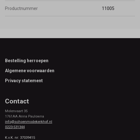
Productnummer
11005
Footer
Bestelling herroepen
Algemene voorwaarden
Privacy statement
Contact
Molenvaart 35
1761AA Anna Paulowna
info@schoenmodekerkhof.nl
0223-531344
K.v.K. nr: 37039415