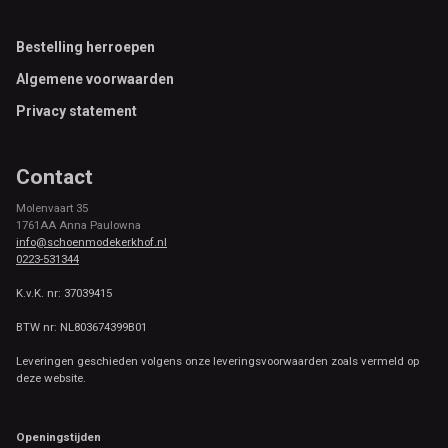
Footer
Bestelling herroepen
Algemene voorwaarden
Privacy statement
Contact
Molenvaart 35
1761AA Anna Paulowna
info@schoenmodekerkhof.nl
0223-531344
K.v.K. nr: 37039415
BTW nr: NL803674399B01
Leveringen geschieden volgens onze leveringsvoorwaarden zoals vermeld op
deze website.
Openingstijden