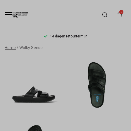
0
14 dagen retourtermijn
Wolky
Home
Wolky Sense
Sense
-
Schoenmode
Kerkhof